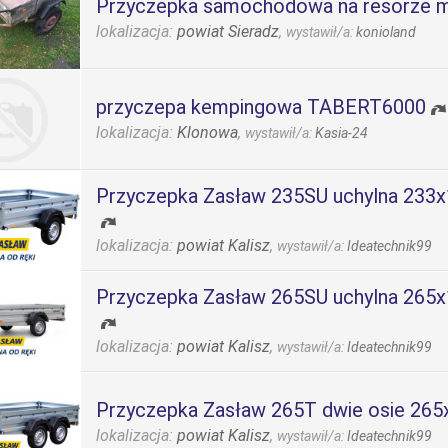
Przyczepka samochodowa na resorze 
lokalizacja:
powiat Sieradz
,
wystawił/a:
konioland
przyczepa kempingowa TABERT6000
lokalizacja:
Klonowa
,
wystawił/a:
Kasia-24
Przyczepka Zasław 235SU uchylna 233
lokalizacja:
powiat Kalisz
,
wystawił/a:
Ideatechnik99
Przyczepka Zasław 265SU uchylna 265
lokalizacja:
powiat Kalisz
,
wystawił/a:
Ideatechnik99
Przyczepka Zasław 265T dwie osie 26
lokalizacja:
powiat Kalisz
,
wystawił/a:
Ideatechnik99