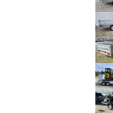
Serwis RTV, AGD, elektronika i inne
Sport, turystyka i rekreacja
Sprzątanie i oczyszczanie
Tekstylia, kosmetyka i fryzjerstwo
Ubezpieczenia
Zdrowie i medycyna
Zwierzęta, rolnictwo i środowisko
Pozostałe