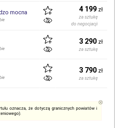
4 199
zł
rdzo mocna
za sztukę
bie
do negocjacji
3 290
zł
bie
za sztukę
3 790
zł
bie
za sztukę
⊗
tytułu oznacza, że dotyczą granicznych powiatów i
zeniowego).