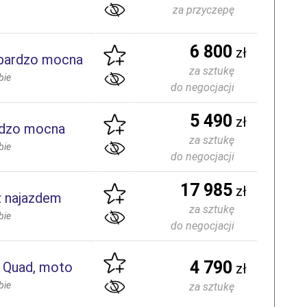
za przyczepę
6 800
zł
bardzo mocna
za sztukę
bie
do negocjacji
5 490
zł
rdzo mocna
za sztukę
bie
do negocjacji
17 985
zł
 najazdem
za sztukę
bie
do negocjacji
4 790
 Quad, moto
zł
bie
za sztukę