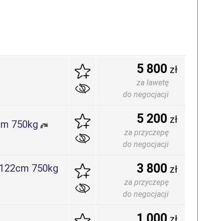
5 800
zł
za lawetę
do negocjacji
5 200
zł
cm 750kg
za przyczepę
do negocjacji
3 800
x122cm 750kg
zł
za przyczepę
do negocjacji
1 000
zł