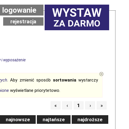
logowanie
WYSTAW
ZA DARMO
rejestracja
y i wyposażenie
⊗
zych
. Aby zmienić sposób
sortowania
wystarczy
bione
wyświetlane priorytetowo.
«
‹
1
›
»
najnowsze
najtańsze
najdroższe