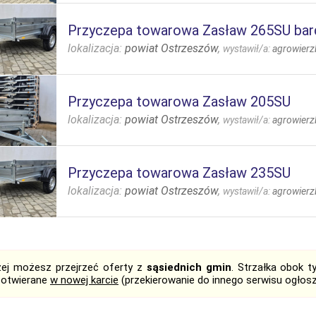
Przyczepa towarowa Zasław 265SU ba
lokalizacja:
powiat Ostrzeszów
,
wystawił/a:
agrowierz
Przyczepa towarowa Zasław 205SU
lokalizacja:
powiat Ostrzeszów
,
wystawił/a:
agrowierz
Przyczepa towarowa Zasław 235SU
lokalizacja:
powiat Ostrzeszów
,
wystawił/a:
agrowierz
żej możesz przejrzeć oferty z
sąsiednich gmin
. Strzałka obok 
 otwierane
w nowej karcie
(przekierowanie do innego serwisu ogłos