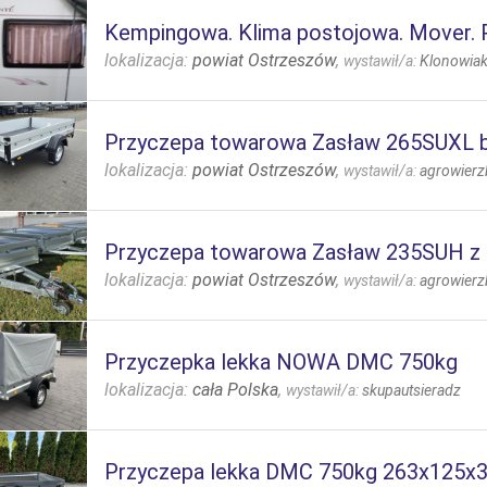
Kempingowa. Klima postojowa. Mover. 
lokalizacja:
powiat Ostrzeszów
,
wystawił/a:
Klonowia
Przyczepa towarowa Zasław 265SUXL 
lokalizacja:
powiat Ostrzeszów
,
wystawił/a:
agrowierz
Przyczepa towarowa Zasław 235SUH z
lokalizacja:
powiat Ostrzeszów
,
wystawił/a:
agrowierz
Przyczepka lekka NOWA DMC 750kg
lokalizacja:
cała Polska
,
wystawił/a:
skupautsieradz
Przyczepa lekka DMC 750kg 263x125x