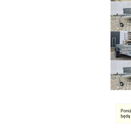
Poni
będą