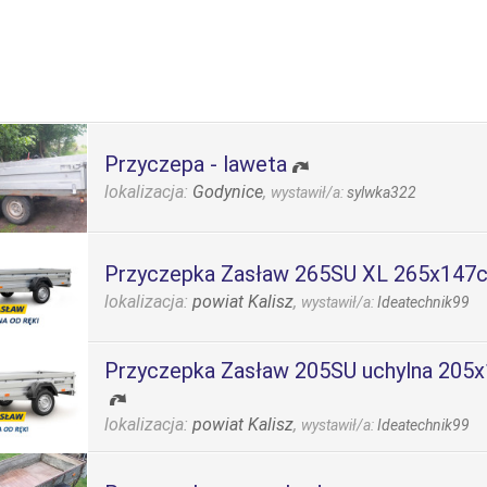
Przyczepa - laweta
lokalizacja:
Godynice
,
wystawił/a:
sylwka322
Przyczepka Zasław 265SU XL 265x147
lokalizacja:
powiat Kalisz
,
wystawił/a:
Ideatechnik99
Przyczepka Zasław 205SU uchylna 205
lokalizacja:
powiat Kalisz
,
wystawił/a:
Ideatechnik99