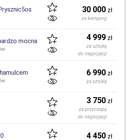
30 000
Prysznic5os
zł
k
za kemping
4 999
zł
bardzo mocna
za sztukę
bie
do negocjacji
6 990
 hamulcem
zł
bie
za sztukę
3 750
zł
za przyczepę
do negocjacji
4 450
30
zł