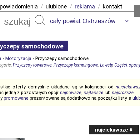
powiadomienia
/
ulubione
/
reklama
/
kontakt
Szukaj
zyczepy samochodowe
a
›
Motoryzacja
› Przyczepy samochodowe
egorie:
Przyczepy towarowe
,
Przyczepy kempingowe
,
Lawety
,
Części, opon
stkie oferty domyślnie układane są w kolejności od
najciekaws
ć jedną z pozostałych opcji:
najnowsze
,
najtańsze
lub
najdroższe
.
ty
promowane
prezentowane są dodatkowo na początku listy, a
ulu
najciekawsze