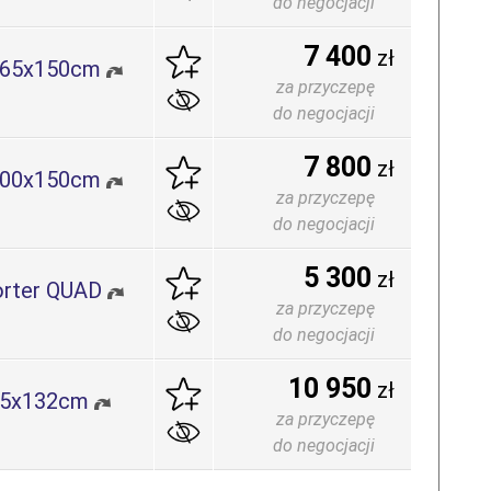
do negocjacji
7 400
zł
 265x150cm
za przyczepę
do negocjacji
7 800
zł
 300x150cm
za przyczepę
do negocjacji
5 300
zł
orter QUAD
za przyczepę
do negocjacji
10 950
zł
265x132cm
za przyczepę
do negocjacji