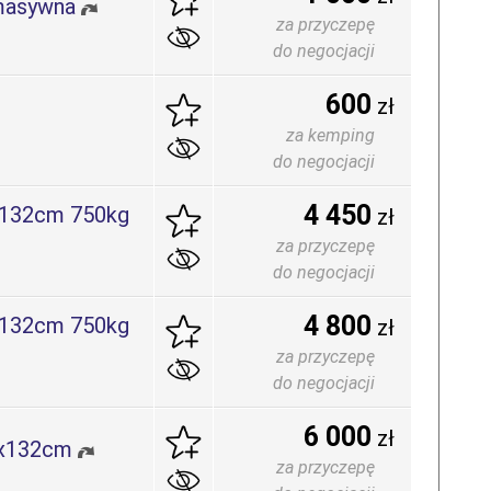
masywna
za przyczepę
do negocjacji
600
zł
za kemping
do negocjacji
4 450
x132cm 750kg
zł
za przyczepę
do negocjacji
4 800
x132cm 750kg
zł
za przyczepę
do negocjacji
6 000
zł
5x132cm
za przyczepę