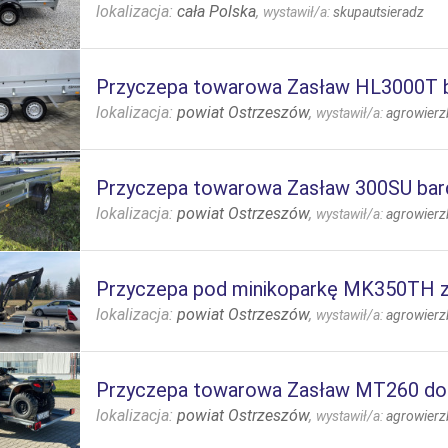
lokalizacja:
cała Polska
,
wystawił/a:
skupautsieradz
Przyczepa towarowa Zasław HL3000T 
lokalizacja:
powiat Ostrzeszów
,
wystawił/a:
agrowierz
Przyczepa towarowa Zasław 300SU ba
lokalizacja:
powiat Ostrzeszów
,
wystawił/a:
agrowierz
Przyczepa pod minikoparkę MK350TH z
lokalizacja:
powiat Ostrzeszów
,
wystawił/a:
agrowierz
Przyczepa towarowa Zasław MT260 do
lokalizacja:
powiat Ostrzeszów
,
wystawił/a:
agrowierz