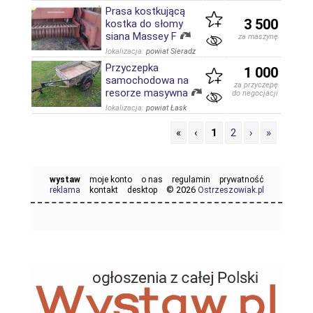
Prasa kostkującą
3 500
kostka do słomy
siana Massey F
za maszynę
lokalizacja:
powiat Sieradz
Przyczepka
1 000
samochodowa na
za przyczepę
resorze masywna
do negocjacji
lokalizacja:
powiat Łask
«
‹
1
2
›
»
wystaw
moje konto
o nas
regulamin
prywatność
© 2026
reklama
kontakt
desktop
Ostrzeszowiak.pl