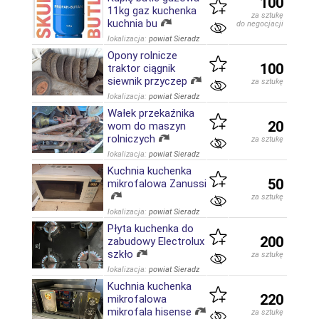
100
11kg gaz kuchenka
za sztukę
kuchnia bu
do negocjacji
lokalizacja:
powiat Sieradz
Opony rolnicze
100
traktor ciągnik
siewnik przyczep
za sztukę
lokalizacja:
powiat Sieradz
Wałek przekaźnika
20
wom do maszyn
rolniczych
za sztukę
lokalizacja:
powiat Sieradz
Kuchnia kuchenka
50
mikrofalowa Zanussi
za sztukę
lokalizacja:
powiat Sieradz
Płyta kuchenka do
200
zabudowy Electrolux
szkło
za sztukę
lokalizacja:
powiat Sieradz
Kuchnia kuchenka
220
mikrofalowa
mikrofala hisense
za sztukę