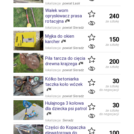
lokalizacja:
powiat Łask
Wałek wom
240
opryskiwacz prasa
rotacyjna
za sztukę
lokalizacja:
powiat Sieradz
Myjka do okien
150
karcher
za sztukę
lokalizacja:
powiat Sieradz
Piła tarcza do cięcia
200
drewna krajzega
za sztukę
lokalizacja:
powiat Sieradz
Kółko betoniarka
30
taczka koło wózek
za sztukę
do negocjacji
lokalizacja:
powiat Sieradz
Hulajnoga 3 kołowa
30
dla dziecka psi patrol
za sztukę
do negocjacji
lokalizacja:
Sieradz
Części do Kopaczka
100
elewatorowa do