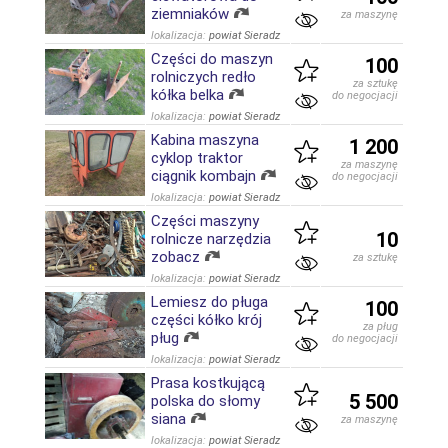
ziemniaków
za maszynę
lokalizacja:
powiat Sieradz
Części do maszyn
100
rolniczych redło
za sztukę
kółka belka
do negocjacji
lokalizacja:
powiat Sieradz
Kabina maszyna
1 200
cyklop traktor
za maszynę
ciągnik kombajn
do negocjacji
lokalizacja:
powiat Sieradz
Części maszyny
10
rolnicze narzędzia
zobacz
za sztukę
lokalizacja:
powiat Sieradz
Lemiesz do pługa
100
części kółko krój
za pług
pług
do negocjacji
lokalizacja:
powiat Sieradz
Prasa kostkującą
5 500
polska do słomy
siana
za maszynę
lokalizacja:
powiat Sieradz