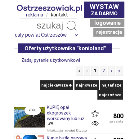
WYSTAW
ZA DARMO
reklama
/
kontakt
logowanie
Szukaj
rejestracja
Oferty użytkownika "konioland"
Zadaj pytanie użytkownikowi
«
‹
1
2
›
»
najciekawsze
najnowsze
najtańsze
najdroższe
KUPIĘ opał
ekogroszek
800
workowany lub luz
za sztukę
lokalizacja:
powiat Sieradz
Kupię butle gazowa