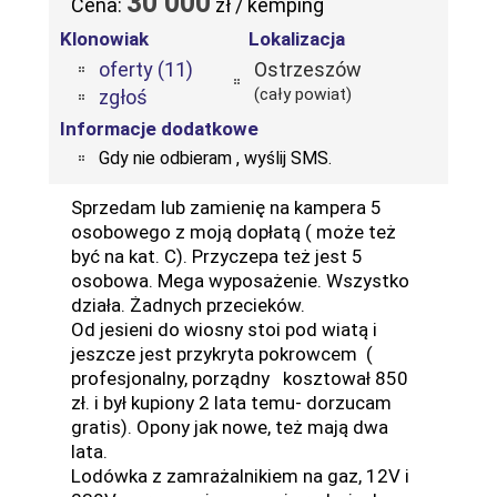
30 000
Cena:
zł / kemping
Klonowiak
Lokalizacja
oferty (11)
Ostrzeszów
(cały powiat)
zgłoś
Informacje dodatkowe
Gdy nie odbieram , wyślij SMS.
Sprzedam lub zamienię na kampera 5
osobowego z moją dopłatą ( może też
być na kat. C). Przyczepa też jest 5
osobowa. Mega wyposażenie. Wszystko
działa. Żadnych przecieków.
Od jesieni do wiosny stoi pod wiatą i
jeszcze jest przykryta pokrowcem (
profesjonalny, porządny kosztował 850
zł. i był kupiony 2 lata temu- dorzucam
gratis). Opony jak nowe, też mają dwa
lata.
Lodówka z zamrażalnikiem na gaz, 12V i