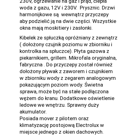
230V, ogrzewanie na gaz i prąd, ciepła
woda z gazu, 12V i 230V. Prysznic. Drzwi
harmonijkowe są wewnątrz przyczepy
aby podzielić ją na dwie części. Wszystkie
okna mają moskitiery i zasłonki.
Kibelek ze spłuczką opróżniany z zewnątrz
( dołożony czujnik poziomu w zbiorniku i
kontrolka na spłuczce). Płyta gazowa z
piekarnikiem, grillem. Mikrofala oryginalna,
fabryczna . Do przyczepy został również
dołożony pływak z zaworem i czujnikiem
w zbiorniku wody z zegarem analogowym
pokazującym poziom wody. Świetna
sprawa, może być na stałe podłączona
wężem do kranu. Dodatkowe oświetlenie
ledowe we wnętrzu. Sprawny duży
akumulator.
Posiada mover z pilotem oraz
klimatyzację postojową Electrolux w
miejsce jednego z okien dachowych.