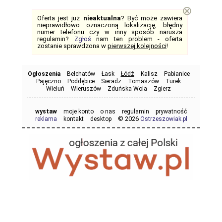
⊗
Oferta jest już
nieaktualna
? Być może zawiera
nieprawidłowo oznaczoną lokalizację, błędny
numer telefonu czy w inny sposób narusza
regulamin?
Zgłoś
nam ten problem - oferta
zostanie sprawdzona w
pierwszej kolejności
!
Ogłoszenia
Bełchatów
Łask
Łódź
Kalisz
Pabianice
Pajęczno
Poddębice
Sieradz
Tomaszów
Turek
Wieluń
Wieruszów
Zduńska Wola
Zgierz
wystaw
moje konto
o nas
regulamin
prywatność
© 2026
reklama
kontakt
desktop
Ostrzeszowiak.pl