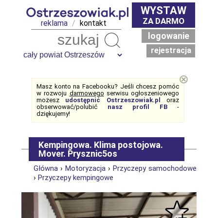
WYSTAW
ZA DARMO
reklama
/
kontakt
logowanie
Szukaj
rejestracja
⊗
Masz konto na Facebooku? Jeśli chcesz pomóc
w rozwoju
darmowego
serwisu ogłoszeniowego
możesz
udostępnić Ostrzeszowiak.pl
oraz
obserwować/polubić
nasz profil FB
-
dziękujemy!
Kempingowa. Klima postojowa.
Mover. Prysznic5os
Główna
›
Motoryzacja
›
Przyczepy samochodowe
›
Przyczepy kempingowe