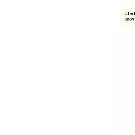
Ofer
spos
Ogłoszenia
Bełchatów
Łask
Łódź
Kalisz
Pabianice
Pajęczno