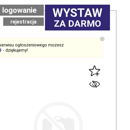
logowanie
WYSTAW
ZA DARMO
rejestracja
⊗
serwisu ogłoszeniowego możesz
B
- dziękujemy!