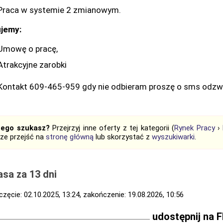
Praca w systemie 2 zmianowym.
jemy:
Umowę o pracę,
Atrakcyjne zarobki
Kontakt 609-465-959 gdy nie odbieram proszę o sms odzw
tego szukasz?
Przejrzyj inne oferty z tej kategorii (
Rynek Pracy
›
ze przejść na
stronę główną
lub skorzystać z
wyszukiwarki
.
sa za 13 dni
zęcie: 02.10.2025, 13:24, zakończenie: 19.08.2026, 10:56
udostępnij na 