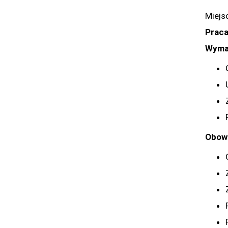
Miejs
Prac
Wyma
Obowi