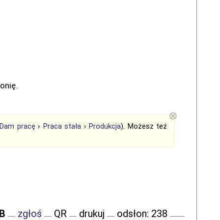
onię.
⊗
Dam pracę
›
Praca stała
›
Produkcja
). Możesz też
FB
zgłoś
QR
drukuj
odsłon: 238