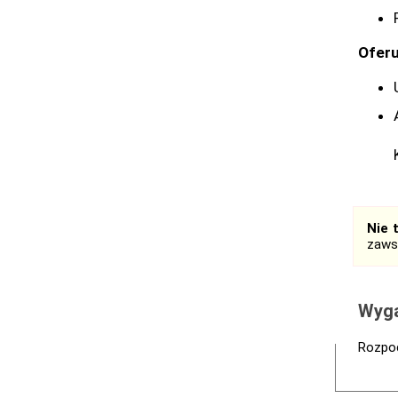
Oferu
Nie 
zaws
Wyga
Rozpoc