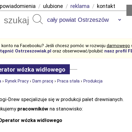
powiadomienia
/
ulubione
/
reklama
/
kontakt
Szukaj
 konto na Facebooku? Jeśli chcesz pomóc w rozwoju
darmowego
tępnić Ostrzeszowiak.pl
oraz obserwować/polubić
nasz profil F
erator wózka widłowego
a
›
Rynek Pracy
›
Dam pracę
›
Praca stała
›
Produkcja
ogi-Drew specjalizuje się w produkcji palet drewnianych.
ukujemy
pracowników
na stanowisko:
Operator wózka widłowego