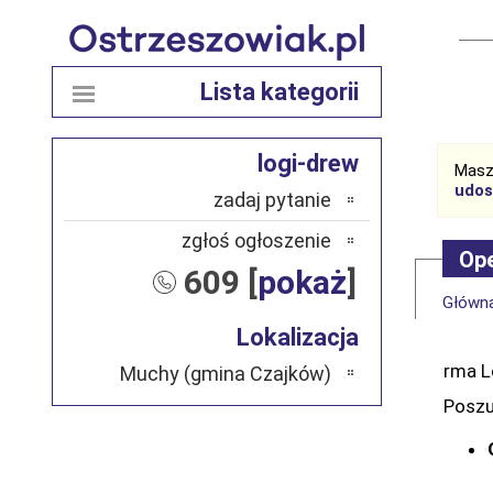
Lista kategorii
logi-drew
Masz
udos
zadaj pytanie
zgłoś ogłoszenie
Op
609 [
pokaż
]
Główn
Lokalizacja
rma L
Muchy (gmina Czajków)
Posz