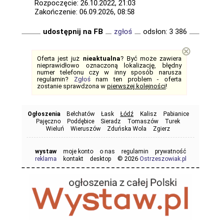
Rozpoczęcie: 26.10.2022, 21:03
Zakończenie: 06.09.2026, 08:58
udostępnij na FB
zgłoś
odsłon: 3 386
⊗
Oferta jest już
nieaktualna
? Być może zawiera
nieprawidłowo oznaczoną lokalizację, błędny
numer telefonu czy w inny sposób narusza
regulamin?
Zgłoś
nam ten problem - oferta
zostanie sprawdzona w
pierwszej kolejności
!
Ogłoszenia
Bełchatów
Łask
Łódź
Kalisz
Pabianice
Pajęczno
Poddębice
Sieradz
Tomaszów
Turek
Wieluń
Wieruszów
Zduńska Wola
Zgierz
wystaw
moje konto
o nas
regulamin
prywatność
© 2026
reklama
kontakt
desktop
Ostrzeszowiak.pl