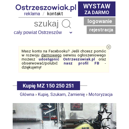
WYSTAW
ZA DARMO
reklama
/
kontakt
logowanie
Szukaj
rejestracja
⊗
Masz konto na Facebooku? Jeśli chcesz pomóc
w rozwoju
darmowego
serwisu ogłoszeniowego
możesz
udostępnić Ostrzeszowiak.pl
oraz
obserwować/polubić
nasz profil FB
-
dziękujemy!
Kupię MZ 150 250 251
Główna
›
Kupię, Szukam, Zamienię
›
Motoryzacja