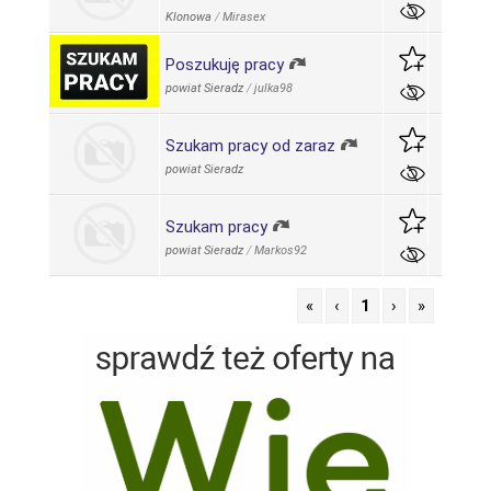
Klonowa
/
Mirasex
Poszukuję pracy
powiat Sieradz
/
julka98
Szukam pracy od zaraz
powiat Sieradz
Szukam pracy
powiat Sieradz
/
Markos92
«
‹
1
›
»