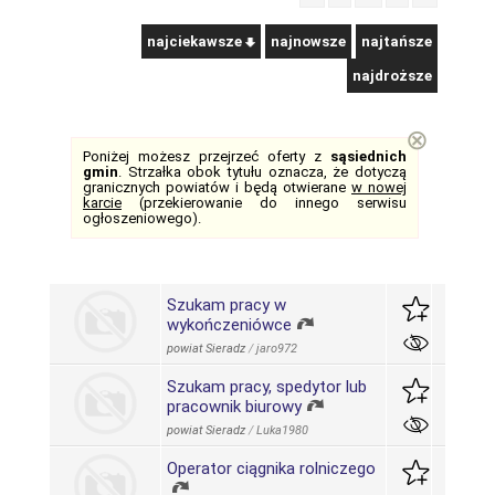
najciekawsze
najnowsze
najtańsze
najdroższe
⊗
Poniżej możesz przejrzeć oferty z
sąsiednich
gmin
. Strzałka obok tytułu oznacza, że dotyczą
granicznych powiatów i będą otwierane
w nowej
karcie
(przekierowanie do innego serwisu
ogłoszeniowego).
Szukam pracy w
wykończeniówce
powiat Sieradz
/
jaro972
Szukam pracy, spedytor lub
pracownik biurowy
powiat Sieradz
/
Luka1980
Operator ciągnika rolniczego