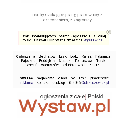
osoby szukające pracy, pracownicy z
orzeczeniem, z zagranicy
⊗
Brak interesujących ofert?
Ogłoszenia z całej
Polski, a nawet Europy znajdziesz na
Wystaw.pl
.
Ogłoszenia
Bełchatów
Łask
Łódź
Kalisz
Pabianice
Pajęczno
Poddębice
Sieradz
Tomaszów
Turek
Wieluń
Wieruszów
Zduńska Wola
Zgierz
wystaw
moje konto
o nas
regulamin
prywatność
© 2026
reklama
kontakt
desktop
Ostrzeszowiak.pl