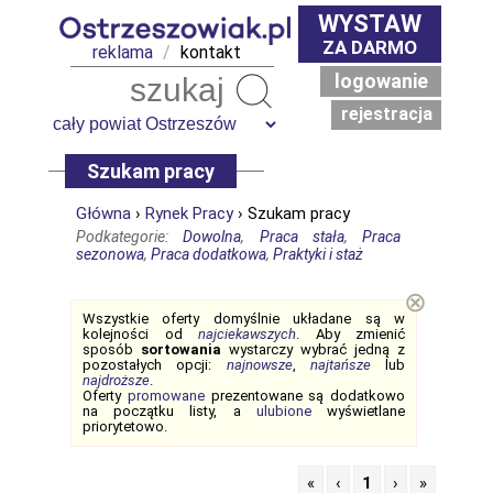
WYSTAW
ZA DARMO
reklama
/
kontakt
logowanie
Szukaj
rejestracja
Szukam pracy
Główna
›
Rynek Pracy
› Szukam pracy
Podkategorie:
Dowolna
,
Praca stała
,
Praca
sezonowa
,
Praca dodatkowa
,
Praktyki i staż
⊗
Wszystkie oferty domyślnie układane są w
kolejności od
najciekawszych
. Aby zmienić
sposób
sortowania
wystarczy wybrać jedną z
pozostałych opcji:
najnowsze
,
najtańsze
lub
najdroższe
.
Oferty
promowane
prezentowane są dodatkowo
na początku listy, a
ulubione
wyświetlane
priorytetowo.
«
‹
1
›
»