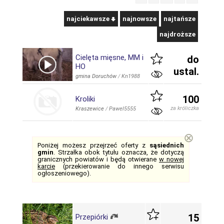
najciekawsze
najnowsze
najtańsze
najdroższe
Cielęta mięsne, MM i
do
HO
ustal.
gmina Doruchów
/
Kn1988
100
Kroliki
za króliczka
Kraszewice
/
Pawel5555
⊗
Poniżej możesz przejrzeć oferty z
sąsiednich
gmin
. Strzałka obok tytułu oznacza, że dotyczą
granicznych powiatów i będą otwierane
w nowej
karcie
(przekierowanie do innego serwisu
ogłoszeniowego).
15
Przepiórki