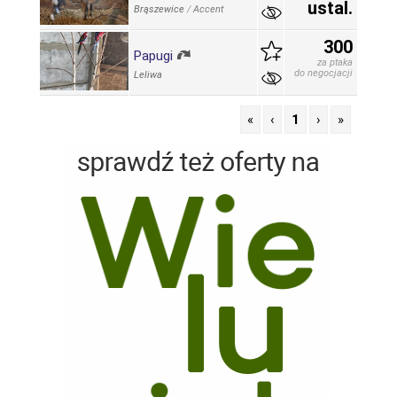
ustal.
Brąszewice
/
Accent
300
Papugi
za ptaka
do negocjacji
Leliwa
«
‹
1
›
»