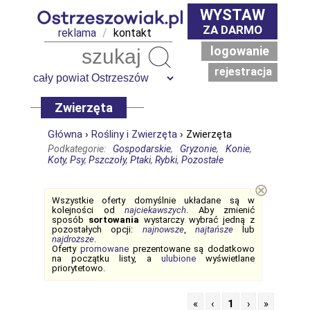
WYSTAW
ZA DARMO
reklama
/
kontakt
logowanie
Szukaj
rejestracja
Zwierzęta
Główna
›
Rośliny i Zwierzęta
› Zwierzęta
Podkategorie:
Gospodarskie
,
Gryzonie
,
Konie
,
Koty
,
Psy
,
Pszczoły
,
Ptaki
,
Rybki
,
Pozostałe
⊗
Wszystkie oferty domyślnie układane są w
kolejności od
najciekawszych
. Aby zmienić
sposób
sortowania
wystarczy wybrać jedną z
pozostałych opcji:
najnowsze
,
najtańsze
lub
najdroższe
.
Oferty
promowane
prezentowane są dodatkowo
na początku listy, a
ulubione
wyświetlane
priorytetowo.
«
‹
1
›
»