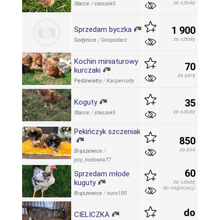
za sztukę
Starce
/
staszek5
1 900
Sprzedam byczka
za sztukę
Godynice
/
Gospodarz
Kochin miniaturowy
70
kurczaki
za parę
Pędziwiatry
/
Kacperrudy
35
Koguty
za sztukę
Starce
/
staszek5
Pekińczyk szczeniak
850
za psa
Brąszewice
/
psy_hodowla77
60
Sprzedam młode
kuguty
za sztukę
do negocjacji
Brąszewice
/
euro100
do
CIELICZKA