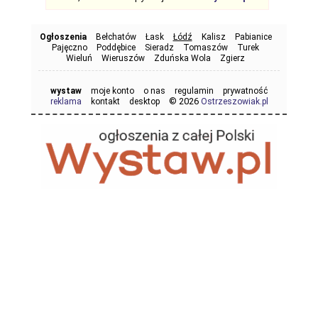
Ogłoszenia
Bełchatów
Łask
Łódź
Kalisz
Pabianice
Pajęczno
Poddębice
Sieradz
Tomaszów
Turek
Wieluń
Wieruszów
Zduńska Wola
Zgierz
wystaw
moje konto
o nas
regulamin
prywatność
© 2026
reklama
kontakt
desktop
Ostrzeszowiak.pl