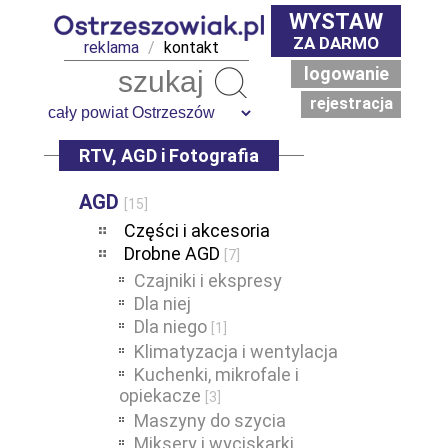
WYSTAW
ZA DARMO
reklama
/
kontakt
logowanie
Szukaj
rejestracja
RTV, AGD i Fotografia
AGD
[15]
Części i akcesoria
Drobne AGD
[7]
Czajniki i ekspresy
Dla niej
Dla niego
[1]
Klimatyzacja i wentylacja
Kuchenki, mikrofale i
opiekacze
[3]
Maszyny do szycia
Miksery i wyciskarki