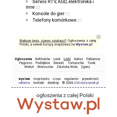
Serwis RTV, AGD, elektronika i
inne
[2]
Konsole do gier
[1]
Telefony komórkowe
[1]
⊗
Brakuje tego, czego szukasz?
Ogłoszenia z całej
Polski, a nawet Europy znajdziesz na
Wystaw.pl
.
Ogłoszenia
Bełchatów
Łask
Łódź
Kalisz
Pabianice
Pajęczno
Poddębice
Sieradz
Tomaszów
Turek
Wieluń
Wieruszów
Zduńska Wola
Zgierz
wystaw
moje konto
o nas
regulamin
prywatność
© 2026
reklama
kontakt
desktop
Ostrzeszowiak.pl