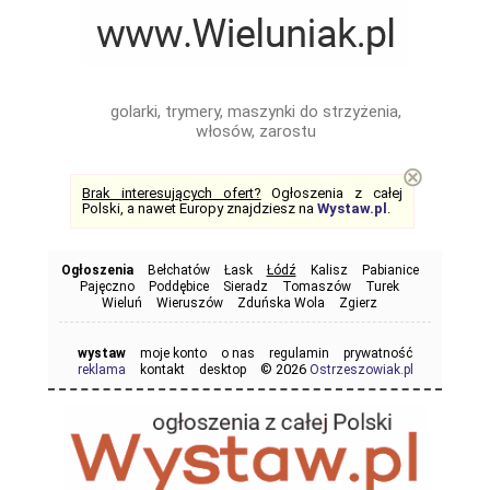
golarki, trymery, maszynki do strzyżenia,
włosów, zarostu
⊗
Brak interesujących ofert?
Ogłoszenia z całej
Polski, a nawet Europy znajdziesz na
Wystaw.pl
.
Ogłoszenia
Bełchatów
Łask
Łódź
Kalisz
Pabianice
Pajęczno
Poddębice
Sieradz
Tomaszów
Turek
Wieluń
Wieruszów
Zduńska Wola
Zgierz
wystaw
moje konto
o nas
regulamin
prywatność
© 2026
reklama
kontakt
desktop
Ostrzeszowiak.pl