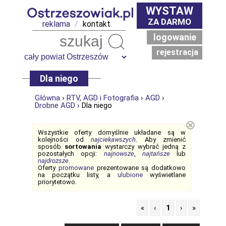
WYSTAW
ZA DARMO
reklama
/
kontakt
logowanie
Szukaj
rejestracja
Dla niego
Główna
›
RTV, AGD i Fotografia
›
AGD
›
Drobne AGD
› Dla niego
⊗
Wszystkie oferty domyślnie układane są w
kolejności od
najciekawszych
. Aby zmienić
sposób
sortowania
wystarczy wybrać jedną z
pozostałych opcji:
najnowsze
,
najtańsze
lub
najdroższe
.
Oferty
promowane
prezentowane są dodatkowo
na początku listy, a
ulubione
wyświetlane
priorytetowo.
«
‹
1
›
»