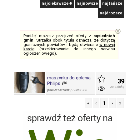
najciekawsze
najnowsze
najtańsze
najdroższe
⊗
Poniżej możesz przejrzeć oferty z
sąsiednich
gmin
. Strzałka obok tytułu oznacza, że dotyczą
granicznych powiatów i będą otwierane
w nowej
karcie
(przekierowanie do innego serwisu
ogłoszeniowego).
maszynka do golenia
39
Philips
za sztukę
powiat Sieradz
/
Luka1980
«
‹
1
›
»