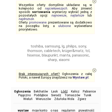
⊗
Wszystkie oferty domyślnie układane są w
kolejności od
najciekawszych
. Aby zmienić
sposób
sortowania
wystarczy wybrać jedną z
pozostałych opcji:
najnowsze
,
najtańsze
lub
najdroższe
.
Oferty
promowane
prezentowane są dodatkowo
na początku listy, a
ulubione
wyświetlane
priorytetowo.
toshiba, samsung, lg, philips, sony,
thomson, cabletech, krüger&matz, tcl,
hisense, blaupunkt, manta, panasonic,
sharp, xiaomi
⊗
Brak interesujących ofert?
Ogłoszenia z całej
Polski, a nawet Europy znajdziesz na
Wystaw.pl
.
Ogłoszenia
Bełchatów
Łask
Łódź
Kalisz
Pabianice
Pajęczno
Poddębice
Sieradz
Tomaszów
Turek
Wieluń
Wieruszów
Zduńska Wola
Zgierz
wystaw
moje konto
o nas
regulamin
prywatność